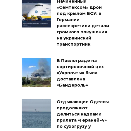
Начиненный
«Семтексом» дрон
под крылом ВСУ: в
Германии
рассекретили детали
громкого покушения
на украинский
транспортник
В Павлограде на
сортировочный цех
«Укрпочты» была
доставлена
«Бандероль»
Отдыхающие Одессы
продолжают
делиться кадрами
прилета «Гераней-4»
по сухогрузу у