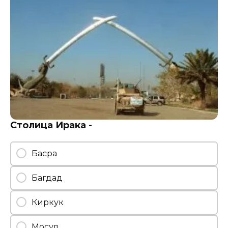
Столица Ирака -
Басра
Багдад
Киркук
Мосул