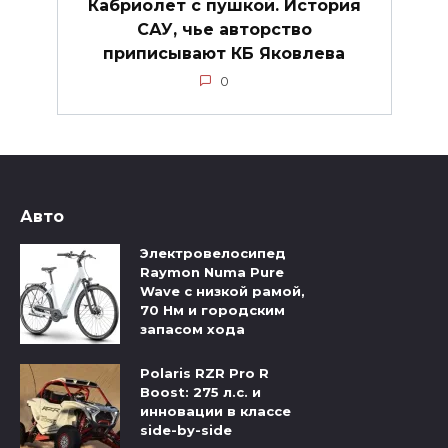
Кабриолет с пушкой. История
САУ, чье авторство
приписывают КБ Яковлева
0
Авто
Электровелосипед
Raymon Numa Pure
Wave с низкой рамой,
70 Нм и городским
запасом хода
Polaris RZR Pro R
Boost: 275 л.с. и
инновации в классе
side-by-side