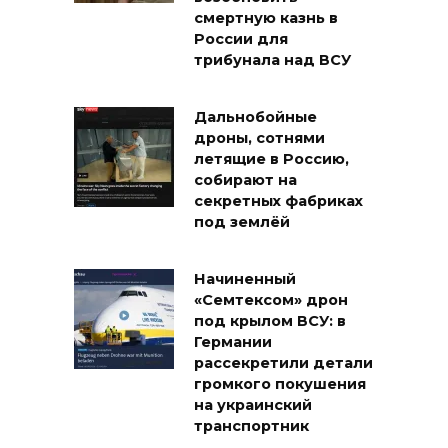
смертную казнь в
России для
трибунала над ВСУ
Дальнобойные
дроны, сотнями
летящие в Россию,
собирают на
секретных фабриках
под землёй
Начиненный
«Семтексом» дрон
под крылом ВСУ: в
Германии
рассекретили детали
громкого покушения
на украинский
транспортник