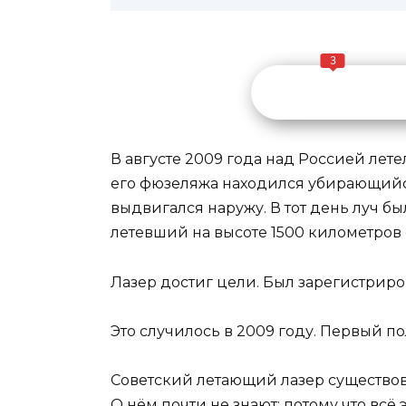
3
В августе 2009 года над Россией лет
его фюзеляжа находился убирающийс
выдвигался наружу. В тот день луч б
летевший на высоте 1500 километров 
Лазер достиг цели. Был зарегистрир
Это случилось в 2009 году. Первый по
Советский летающий лазер существов
О нём почти не знают: потому что всё