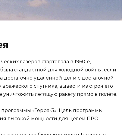
ея
еских лазеров стартовала в 1960-е,
 была стандартной для холодной войны: если
а достаточно удалённой цели с достаточной
 вражеского спутника, вывести из строя его
 уничтожить летящую ракету прямо в полёте.
х программы «Терра-3». Цель программы
ужия высокой мощности для целей ПРО.
нструкторское бюро Бериева в Таганроге