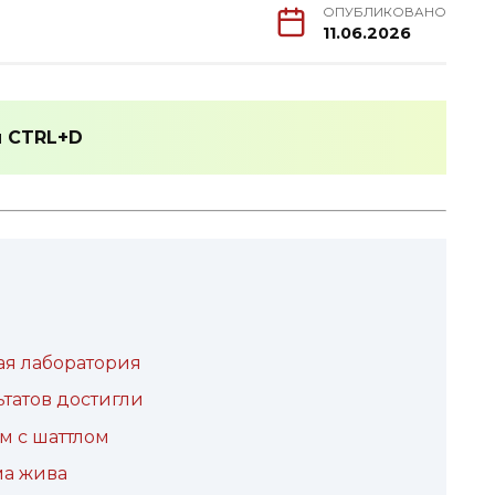
ОПУБЛИКОВАНО
11.06.2026
и
CTRL+D
ая лаборатория
ьтатов достигли
м с шаттлом
ма жива