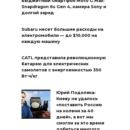
Бюджетный смартфон Moto G Max:
Snapdragon 6s Gen 4, камера Sony и
долгий заряд
Subaru несет большие расходы на
электромобили — до $10,000 на
каждую машину
CATL представила революционную
батарею для электрических
самолетов с энергоемкостью 350
Вт·ч/кг
Юрий Подоляка:
Киеву не удалось
«поставить Россию
на колени за 40
дней», а вот мы
смогли за это время
добиться многого