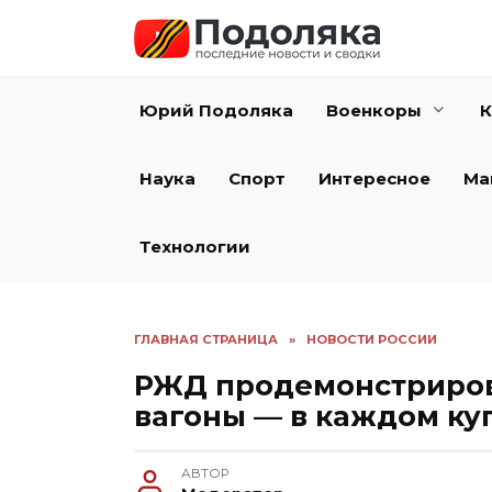
Перейти
к
содержанию
Юрий Подоляка
Военкоры
К
Наука
Спорт
Интересное
Ма
Технологии
ГЛАВНАЯ СТРАНИЦА
»
НОВОСТИ РОССИИ
РЖД продемонстриров
вагоны — в каждом ку
АВТОР