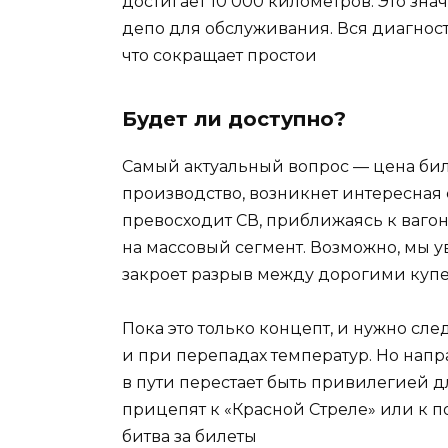
достигает 10 000 километров. Это знач
депо для обслуживания. Вся диагност
что сокращает простои
Будет ли доступно?
Самый актуальный вопрос — цена биле
производство, возникнет интересная 
превосходит СВ, приближаясь к вагон
на массовый сегмент. Возможно, мы 
закроет разрыв между дорогими куп
Пока это только концепт, и нужно сле
и при перепадах температур. Но нап
в пути перестает быть привилегией дл
прицепят к «Красной Стреле» или к п
битва за билеты