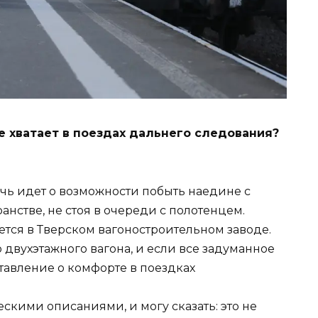
е хватает в поездах дальнего следования?
ечь идет о возможности побыть наедине с
анстве, не стоя в очереди с полотенцем.
ается в Тверском вагоностроительном заводе.
вухэтажного вагона, и если все задуманное
тавление о комфорте в поездках
скими описаниями, и могу сказать: это не