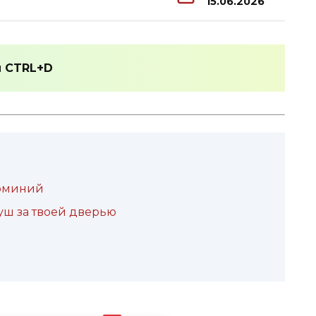
15.06.2026
и
CTRL+D
люминий
уш за твоей дверью