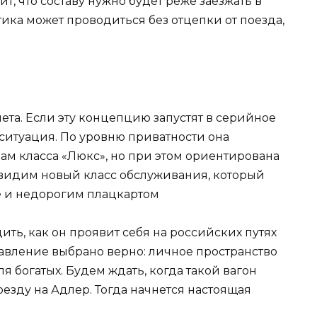
ит, что составу нужно будет реже заезжать в
ика может проводиться без отцепки от поезда,
та. Если эту концепцию запустят в серийное
ситуация. По уровню приватности она
ам класса «Люкс», но при этом ориентирована
увидим новый класс обслуживания, который
е и недорогим плацкартом
дить, как он проявит себя на российских путях
равление выбрано верно: личное пространство
я богатых. Будем ждать, когда такой вагон
оезду на Адлер. Тогда начнется настоящая