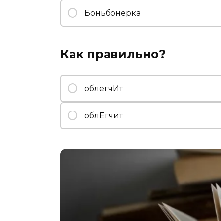
Боньбонерка
Как правильно?
облегчИт
облЕгчит