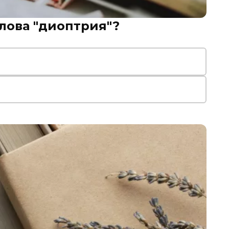
лова "диоптрия"?