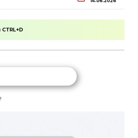
14.06.2026
и
CTRL+D
?