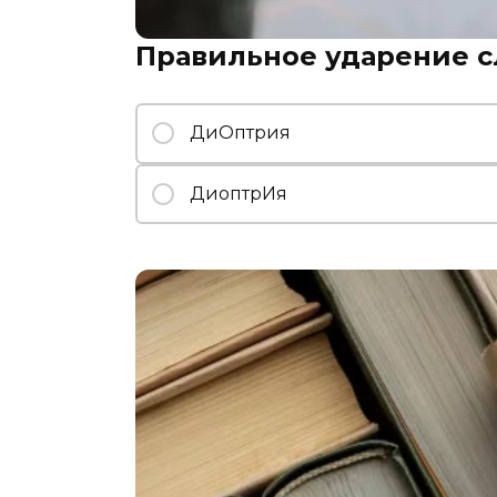
Правильное ударение с
ДиОптрия
ДиоптрИя