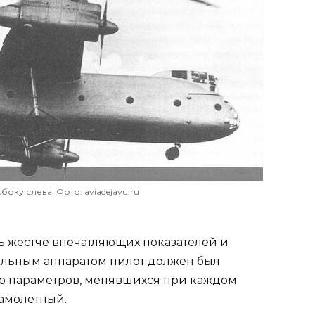
боку слева. Фото: aviadejavu.ru
ь жестче впечатляющих показателей и
тельным аппаратом пилот должен был
о параметров, менявшихся при каждом
самолетный.