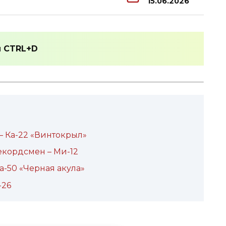
15.06.2026
и
CTRL+D
 – Ка-22 «Винтокрыл»
екордсмен – Ми-12
а-50 «Черная акула»
-26