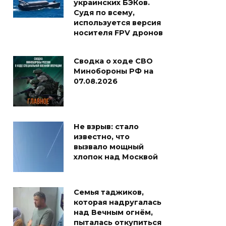
украинских БЭКов.
Судя по всему,
используется версия
носителя FPV дронов
Сводка о ходе СВО
Минобороны РФ на
07.08.2026
Не взрыв: стало
известно, что
вызвало мощный
хлопок над Москвой
Семья таджиков,
которая надругалась
над Вечным огнём,
пыталась откупиться