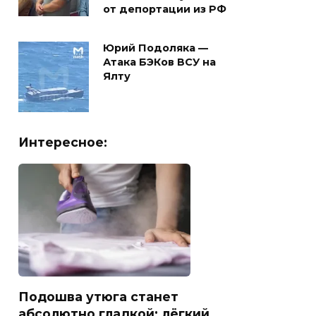
от депортации из РФ
Юрий Подоляка —
Атака БЭКов ВСУ на
Ялту
Интересное:
Подошва утюга станет
абсолютно гладкой: лёгкий