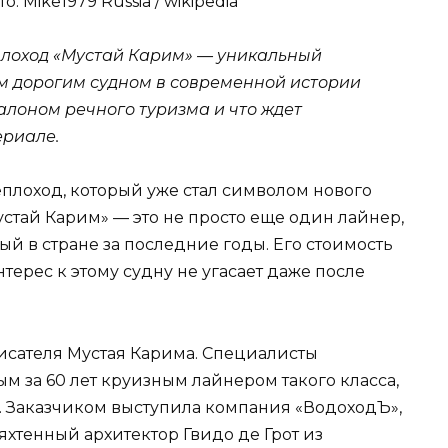
о: Mike1979 Russia / wikipedia
плоход «Мустай Карим» — уникальный
м дорогим судном в современной истории
алоном речного туризма и что ждет
ериале.
плоход, который уже стал символом нового
устай Карим» — это не просто еще один лайнер,
ый в стране за последние годы. Его стоимость
нтерес к этому судну не угасает даже после
писателя Мустая Карима. Специалисты
ым за 60 лет круизным лайнером такого класса,
 Заказчиком выступила компания «ВодоходЪ»,
яхтенный архитектор Гвидо де Грот из