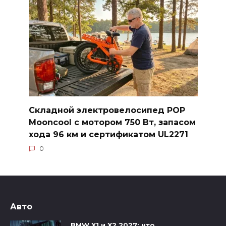
Складной электровелосипед POP
Mooncool с мотором 750 Вт, запасом
хода 96 км и сертификатом UL2271
0
Авто
BMW X1 и X2 2027: что