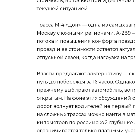
стоимость, но только при идеальном 
текущей ситуацией.
Трасса М-4 «Дон» — одна из самых з
Москву с южными регионами. А-289 —
потока и повышения комфорта поездо
проезд и ее стоимости остается акту
отпускной сезон, когда нагрузка на т
Власти предлагают альтернативу — ск
путь до побережья за 16 часов. Однак
прежнему выбирают автомобиль, вопр
открытым. На фоне этих обсуждений с
дорог волнует водителей не первый 
на сложных трассах можно найти в ма
километров по российской глубинке
ограничивается только платными уча