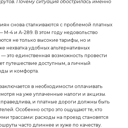
рутов. Почему ситуация обострилась именно
сиян снова сталкиваются с проблемой платных
 М-4 и А-289. В этом году недовольство
ются не только высокие тарифы, но и
же нехватка удобных альтернативных
г — это единственная возможность провести
лает путешествие доступным, а личный
оды и комфорта.
заключается в необходимости оплачивать
мотря на уже уплаченные налоги и акцизы.
есправедлива, и платные дороги должны быть
елей. Особенно остро это ощущают те, кто
ми трассами: расходы на проезд становятся
шруты часто длиннее и хуже по качеству.