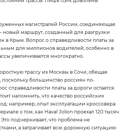
состоянии трассы. Лишь 0,6% довольны
агруженных магистралей России, соединяющая
 новый маршрут, созданный для разгрузки
к в Крым. Вопрос о справедливости платы за
альным для миллионов водителей, особенно в
рассы увеличивается многократно.
оростную трассу из Москвы в Сочи, обещая
о, поскольку большинство россиян по-
ос справедливости платы за дороги остается
тоит напомнить, что качество российских
год: например, опыт эксплуатации кроссовера
териале о том,
как Haval Jolion проехал 120 тысяч
. Это подчеркивает, что проблема не
стками, а затрагивает всю дорожную ситуацию