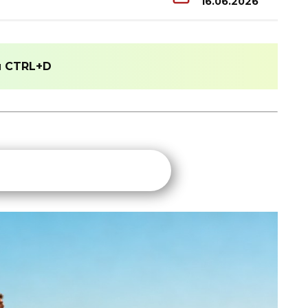
16.06.2026
и
CTRL+D