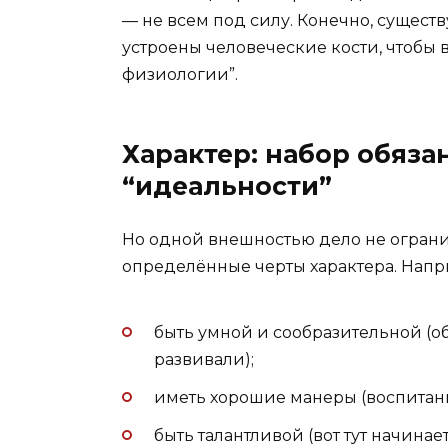
— не всем под силу. Конечно, существ
устроены человеческие кости, чтобы 
физиологии”.
Характер: набор обяза
“идеальности”
Но одной внешностью дело не ограни
определённые черты характера. Напр
быть умной и сообразительной (о
развивали);
иметь хорошие манеры (воспитани
быть талантливой (вот тут начинае