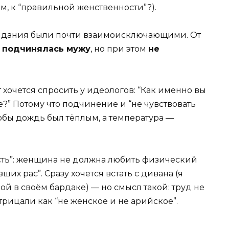
цам, к “правильной женственности”?).
жидания были почти взаимоисключающими. От
а
подчинялась мужу
, но при этом
не
нт хочется спросить у идеологов: “Как именно вы
е?” Потому что подчинение и “не чувствовать
тобы дождь был тёплым, а температура —
сть”: женщина не должна любить физический
зших рас”. Сразу хочется встать с дивана (я
й в своём бардаке) — но смысл такой: труд не
трицали как “не женское и не арийское”.