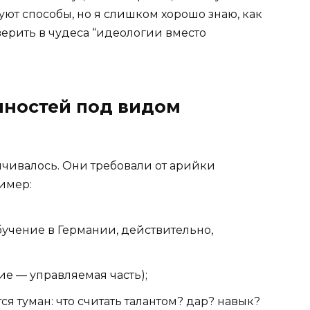
уют способы, но я слишком хорошо знаю, как
верить в чудеса “идеологии вместо
нностей под видом
чивалось. Они требовали от арийки
имер:
бучение в Германии, действительно,
е — управляемая часть);
тся туман: что считать талантом? дар? навык?