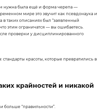
Им нужна была ещё и форма черепа —
временном мире это звучит как псевдонаука и
а в таких описаниях был “заявленный
 что этим ограничатся — вы ошибаетесь.
после проверки у дисциплинированного
аких крайностей и никакой
ли больше “правильности”.