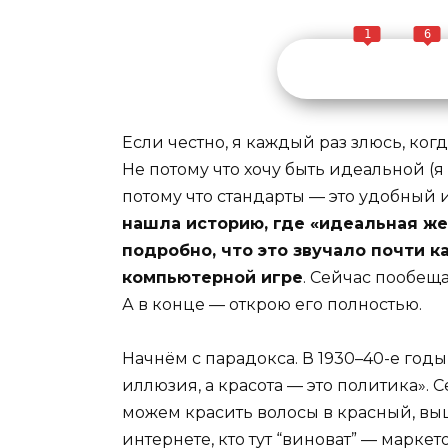
1
6
Если честно, я каждый раз злюсь, ког
Не потому что хочу быть идеальной (я
потому что стандарты — это удобный и
нашла историю, где «идеальная ж
подробно, что это звучало почти к
компьютерной игре
. Сейчас пообещ
А в конце — открою его полностью.
Начнём с парадокса. В 1930–40-е год
иллюзия, а красота — это политика». С
можем красить волосы в красный, вы
интернете, кто тут “виноват” — марке