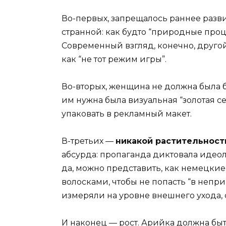
Во-первых, запрещалось раннее разв
странной: как будто “природные про
Современный взгляд, конечно, другой
как “не тот режим игры”.
Во-вторых, женщина не должна была 
им нужна была визуальная “золотая с
упаковать в рекламный макет.
В-третьих —
никакой растительност
абсурда: пропаганда диктовала идео
да, можно представить, как немецк
волосками, чтобы не попасть “в непри
измеряли на уровне внешнего ухода, 
И наконец — рост. Арийка должна быть 