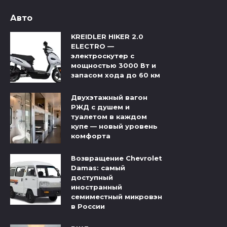
Авто
KREIDLER HIKER 2.0
ELECTRO —
электроскутер с
мощностью 3000 Вт и
запасом хода до 60 км
Двухэтажный вагон
РЖД с душем и
туалетом в каждом
купе — новый уровень
комфорта
Возвращение Chevrolet
Damas: самый
доступный
иностранный
семиместный микровэн
в России