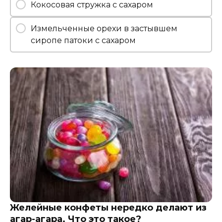
Кокосовая стружка с сахаром
Измельченные орехи в застывшем
сиропе патоки с сахаром
Желейные конфеты нередко делают из
агар-агара. Что это такое?