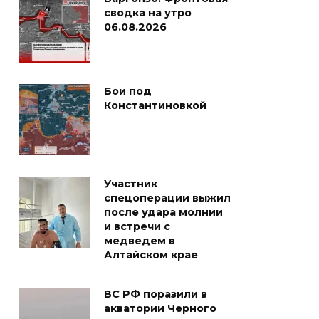
сводка на утро
06.08.2026
Бои под
Константиновкой
Участник
спецоперации выжил
после удара молнии
и встречи с
медведем в
Алтайском крае
ВС РФ поразили в
акватории Черного