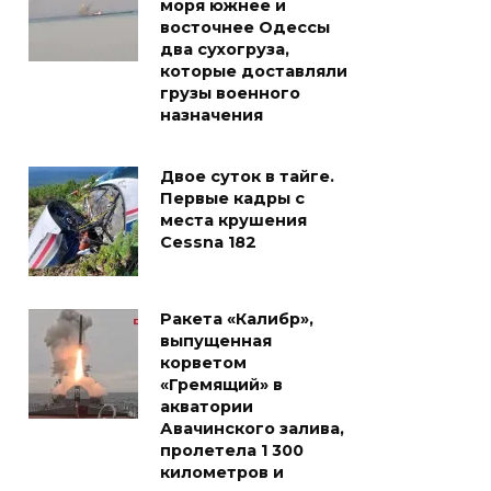
моря южнее и
восточнее Одессы
два сухогруза,
которые доставляли
грузы военного
назначения
Двое суток в тайге.
Первые кадры с
места крушения
Cessna 182
Ракета «Калибр»,
выпущенная
корветом
«Гремящий» в
акватории
Авачинского залива,
пролетела 1 300
километров и