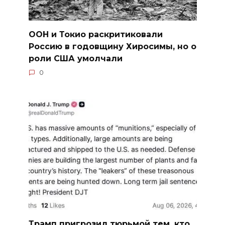
ООН и Токио раскритиковали
Россию в годовщину Хиросимы, но о
роли США умолчали
0
Трамп пригрозил тюрьмой тем, кто