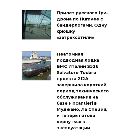
Прилет русского fpv-
дрона по Humvee с
бандерлогами. Одну
хрюшку
«затрёхсотили»
Неатомная
подводная лодка
ВМС Италии S526
Salvatore Todaro
проекта 212А
завершила короткий
период технического
обслуживания на
базе Fincantieri в
Муджано, Ла Специя,
и теперь готова
вернуться к
эксплуатации