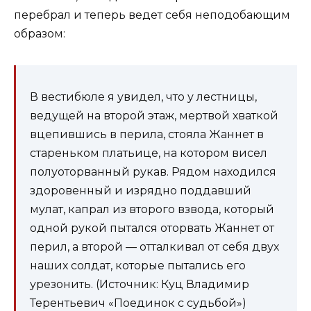
перебрал и теперь ведет себя неподобающим
образом:
В вестибюле я увидел, что у лестницы,
ведущей на второй этаж, мертвой хваткой
вцепившись в перила, стояла Жаннет в
старень­ком платьице, на котором висел
полуоторванный рукав. Рядом находился
здоровенный и изрядно поддавший
мулат, капрал из второго взвода, который
одной рукой пытался ото­рвать Жаннет от
перил, а второй — отталкивал от себя двух
наших солдат, которые пытались его
урезонить. (Источник: Куц Владимир
Терентьевич «Поединок с судьбой»)