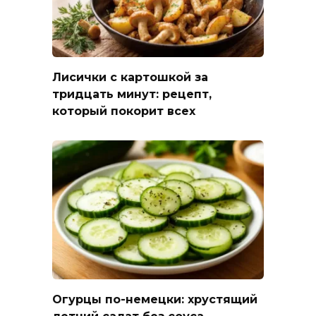
Лисички с картошкой за
тридцать минут: рецепт,
который покорит всех
Огурцы по-немецки: хрустящий
летний салат без соуса