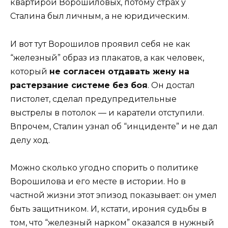
квартирой Ворошиловых, потому страх у
Сталина был личным, а не юридическим.
И вот тут Ворошилов проявил себя не как
“железный” образ из плакатов, а как человек,
который
не согласен отдавать жену на
растерзание системе без боя
. Он достал
пистолет, сделал предупредительные
выстрелы в потолок — и каратели отступили.
Впрочем, Сталин узнал об “инциденте” и не дал
делу ход.
Можно сколько угодно спорить о политике
Ворошилова и его месте в истории. Но в
частной жизни этот эпизод показывает: он умел
быть защитником. И, кстати, ирония судьбы в
том, что “железный нарком” оказался в нужный