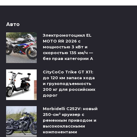
Авто
Электромотоцикл EL
MOTO RR 2026 с
мощностью 3 кВт и
скоростью 135 км/ч —
без прав категории А
CityCoCo Trike GT X11:
до 120 км запаса хода
и грузоподъемность
200 кг для российских
дорог
Morbidelli C252V: новый
250-см³ круизер с
ременным приводом и
высококлассными
компонентами