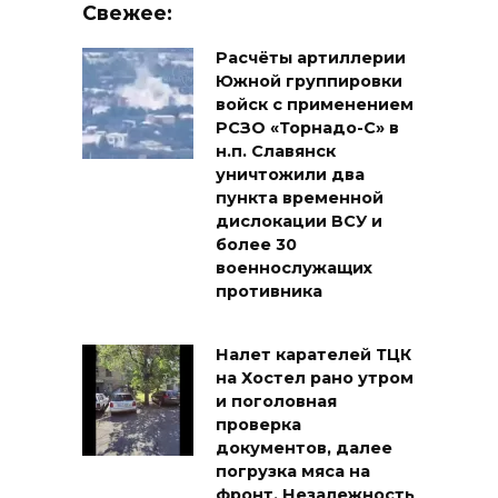
Свежее:
Расчёты артиллерии
Южной группировки
войск с применением
РСЗО «Торнадо-С» в
н.п. Славянск
уничтожили два
пункта временной
дислокации ВСУ и
более 30
военнослужащих
противника
Налет карателей ТЦК
на Хостел рано утром
и поголовная
проверка
документов, далее
погрузка мяса на
фронт. Незалежность