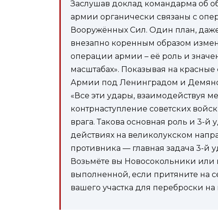
Заслушав доклад командарма об об
армии органически связаны с опе
Вооружённых Сил. Один план, даже
внезапно коренным образом измени
операции армии – её роль и значе
масштабах». Показывая на красные
Армии под Ленинградом и Демянск
«Все эти удары, взаимодействуя м
контрнаступление советских войск
врага. Такова основная роль и 3-
действиях на великолукском напра
противника — главная задача 3-й у
Возьмёте вы Новосокольники или не
выполненной, если притяните на се
вашего участка для переброски на 