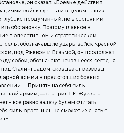
становке, он сказал: «Боевые действия
рациями войск фронта и в целом наших
 глубоко продуманный, не в состоянии
ть обстановку. Поэтому главное в
ние в оперативном и стратегическом
 стрелы, обозначавшие удары войск Красной
ом, под Ржевом и Вязьмой, он продолжал:
ежду собой, обозначают начавшееся сегодня
 под Сталинградом, сковывают резервы
й ударной армии в предстоящих боевых
влении. … Принять на себя силы
дарной армии, — говорил Г.К. Жуков. –
т – все равно задачу будем считать
бя силы врага, и он не сможет их снять с
юг».