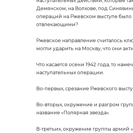
наступательных действий, которые т
Демянском, на Волхове, под Синявины
операций на Ржевском выступе было н
отвлекающими?
Ржевское направление считалось клю
могли ударить на Москву, что они ак
Что касается осени 1942 года, то нам
наступательных операции.
Во-первых, срезание Ржевского высту
Во-вторых, окружение и разгром гру
название «Полярная звезда».
В-третьих, окружение группы армий 