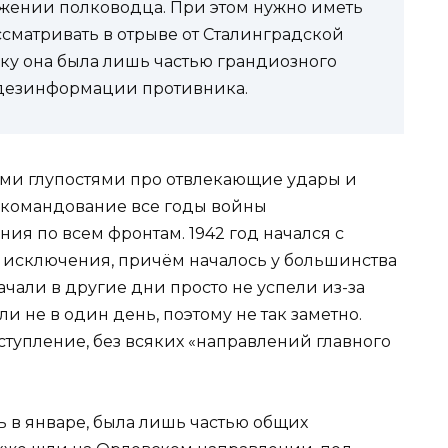
ражении полководца. При этом нужно иметь
ссматривать в отрыве от Сталинградской
ку она была лишь частью грандиозного
 дезинформации противника.
ими глупостями про отвлекающие удары и
 командование все годы войны
я по всем фронтам. 1942 год начался с
з исключения, причём началось у большинства
начали в другие дни просто не успели из-за
 не в один день, поэтому не так заметно.
тупление, без всяких «направлений главного
сь в январе, была лишь частью общих