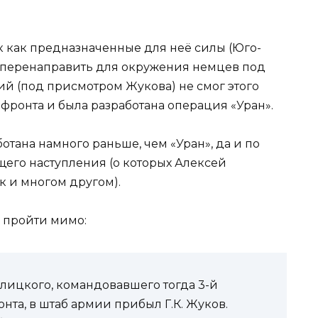
к как предназначенные для неё силы (Юго-
 перенаправить для окружения немцев под
ий (под присмотром Жукова) не смог этого
 фронта и была разработана операция «Уран».
отана намного раньше, чем «Уран», да и по
его наступления (о которых Алексей
ак и многом другом).
г пройти мимо:
Галицкого, командовавшего тогда 3-й
та, в штаб армии прибыл Г.К. Жуков.