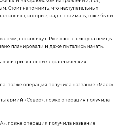
акже шли на Орловском направлении, под
м. Стоит напомнить, что наступательных
есколько, которые, надо понимать, тоже были
чевым, поскольку с Ржевского выступа немцы
тивно планировали и даже пытались начать.
ечалось три основных стратегических
па, позже операция получила название «Марс».
ппы армий «Север», позже операция получила
«А», позже операция получила название