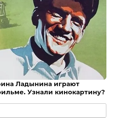
рина Ладынина играют
фильме. Узнали кинокартину?