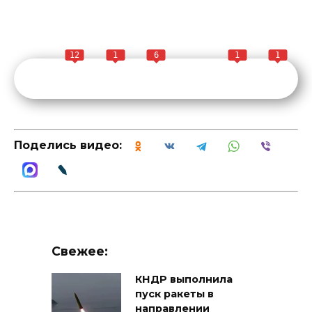
12
1
6
1
1
Поделись видео:
Свежее:
КНДР выполнила
пуск ракеты в
направлении