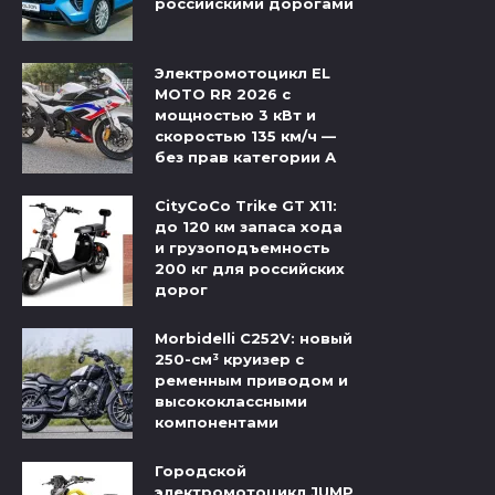
российскими дорогами
Электромотоцикл EL
MOTO RR 2026 с
мощностью 3 кВт и
скоростью 135 км/ч —
без прав категории А
CityCoCo Trike GT X11:
до 120 км запаса хода
и грузоподъемность
200 кг для российских
дорог
Morbidelli C252V: новый
250-см³ круизер с
ременным приводом и
высококлассными
компонентами
Городской
электромотоцикл JUMP