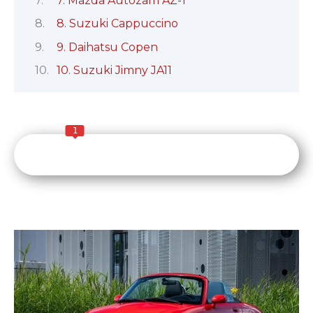
7. Mazda Autozam AZ-1
8. Suzuki Cappuccino
9. Daihatsu Copen
10. Suzuki Jimny JA11
1