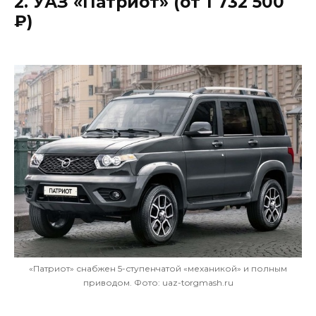
2. УАЗ «Патриот» (от 1 732 500
₽)
«Патриот» снабжен 5-ступенчатой «механикой» и полным
приводом. Фото: uaz-torgmash.ru