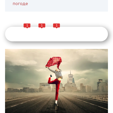
погоде
1
1
1