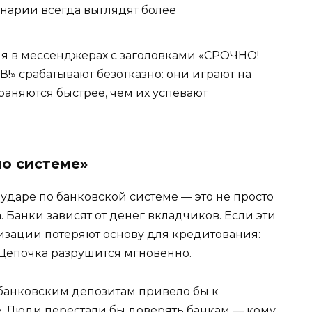
арии всегда выглядят более
 в мессенджерах с заголовками «СРОЧНО!
срабатывают безотказно: они играют на
страняются быстрее, чем их успевают
по системе»
даре по банковской системе — это не просто
. Банки зависят от денег вкладчиков. Если эти
изации потеряют основу для кредитования:
 Цепочка разрушится мгновенно.
 банковским депозитам привело бы к
е. Люди перестали бы доверять банкам — кому