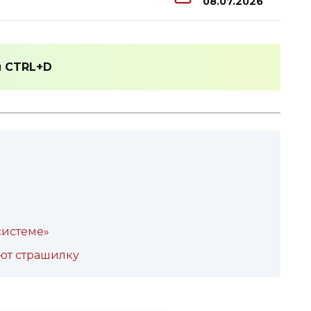
08.07.2026
и
CTRL+D
системе»
лют страшилку