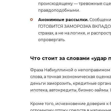
происходящему — тревожные сцен
правдоподобными.
Анонимные рассылки.
Сообщения
ГОТОВИТСЯ ЗАМОРОЗКА ВКЛАДОВ!» 
страхах, а не на логике, и распро
опровергать.
Что стоит за словами «удар 
Фраза Набиуллиной о непоправимом у
слова, а точная экономическая оценка
деньги заморозить, кредитные орган
ипотека, автокредиты, бизнес-займы.
Кроме того, исчезновение доверия к
огромному оттоку средств в наличны