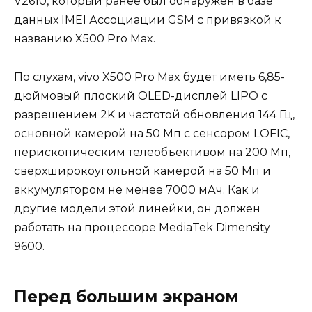
V2610, который ранее был обнаружен в базе
данных IMEI Ассоциации GSM с привязкой к
названию X500 Pro Max.
По слухам, vivo X500 Pro Max будет иметь 6,85-
дюймовый плоский OLED-дисплей LIPO с
разрешением 2K и частотой обновления 144 Гц,
основной камерой на 50 Мп с сенсором LOFIC,
перископическим телеобъективом на 200 Мп,
сверхширокоугольной камерой на 50 Мп и
аккумулятором не менее 7000 мАч. Как и
другие модели этой линейки, он должен
работать на процессоре MediaTek Dimensity
9600.
Перед большим экраном