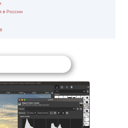
и
 в России
е