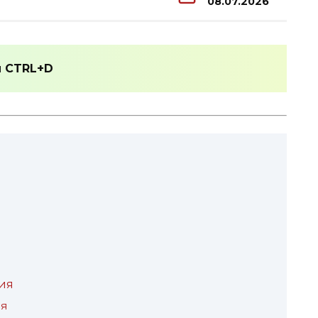
08.07.2026
и
CTRL+D
ия
ия