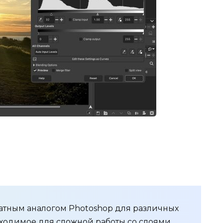
атным аналогом Photoshop для различных
бходимое для сложной работы со слоями.