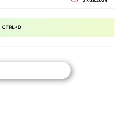
27.08.2024
и
CTRL+D