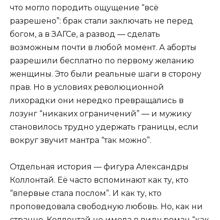
что могло породить ощущение “всё
разрешено”: брак стали заключать не перед
богом, а в ЗАГСе, а развод — сделать
возможным почти в любой момент. А аборты
разрешили бесплатно по первому желанию
женщины. Это были реальные шаги в сторону
прав. Но в условиях революционной
лихорадки они нередко превращались в
лозунг “никаких ограничений” — и мужику
становилось трудно удержать границы, если
вокруг звучит мантра “так можно”.
Отдельная история — фигура Александры
Коллонтай. Её часто вспоминают как ту, кто
“впервые стала послом”. И как ту, кто
проповедовала свободную любовь. Но, как ни
странно, Коллонтай не имела в виду роман “как