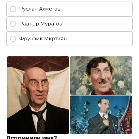
Руслан Ахметов
Раднэр Муратов
Фрунзик Мкртчян
Вспомнили имя?