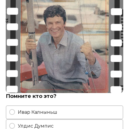
Помните кто это?
Ивар Калныньш
Улдис Думпис