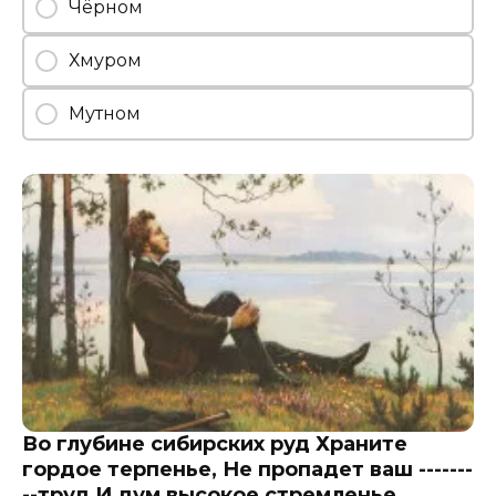
Чёрном
Хмуром
Мутном
Во глубине сибирских руд Храните
гордое терпенье, Не пропадет ваш -------
--труд И дум высокое стремленье.