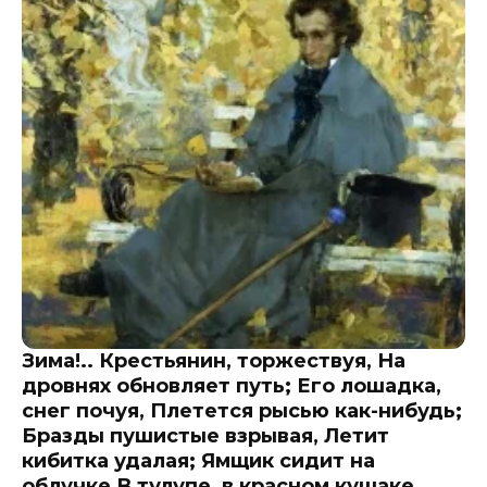
Зима!.. Крестьянин, торжествуя, На
дровнях обновляет путь; Его лошадка,
снег почуя, Плетется рысью как-нибудь;
Бразды пушистые взрывая, Летит
кибитка удалая; Ямщик сидит на
облучке В тулупе, в красном кушаке.