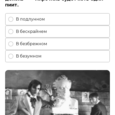
пиит.
В подлунном
В бескрайнем
В безбрежном
В безумном