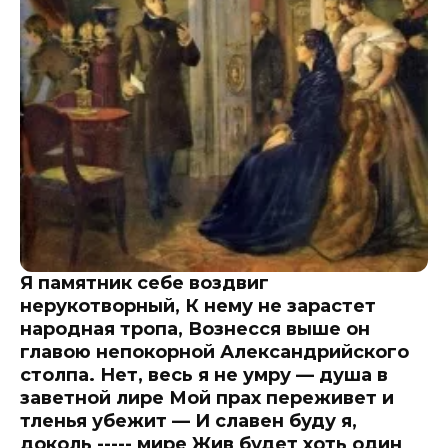
Я памятник себе воздвиг
нерукотворный, К нему не зарастет
народная тропа, Вознесся выше он
главою непокорной Александрийского
столпа. Нет, весь я не умру — душа в
заветной лире Мой прах переживет и
тленья убежит — И славен буду я,
доколь ----- мире Жив будет хоть один