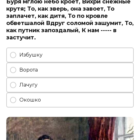
Буря мглою небо кроет, Вихри снежные
крутя; То, как зверь, она завоет, То
заплачет, как дитя, То по кровле
обветшалой Вдруг соломой зашумит, То,
как путник запоздалый, К нам ----- в
застучит.
Избушку
Ворота
Лачугу
Окошко