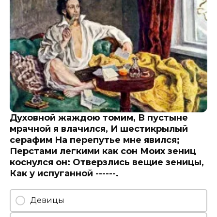
Духовной жаждою томим, В пустыне
мрачной я влачился, И шестикрылый
серафим На перепутье мне явился;
Перстами легкими как сон Моих зениц
коснулся он: Отверзлись вещие зеницы,
Как у испуганной ------.
Девицы