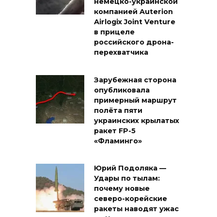
немецко-украинской
компанией Auterion
Airlogix Joint Venture
в прицеле
российского дрона-
перехватчика
Зарубежная сторона
опубликовала
примерный маршрут
полёта пяти
украинских крылатых
ракет FP-5
«Фламинго»
Юрий Подоляка —
Удары по тылам:
почему новые
северо-корейские
ракеты наводят ужас