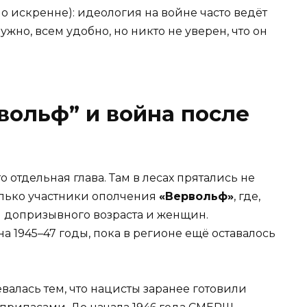
но искренне): идеология на войне часто ведёт
ужно, всем удобно, но никто не уверен, что он
вольф” и война после
о отдельная глава. Там в лесах прятались не
олько участники ополчения
«Вервольф»
, где,
и допризывного возраста и женщин.
а 1945–47 годы, пока в регионе ещё оставалось
валась тем, что нацисты заранее готовили