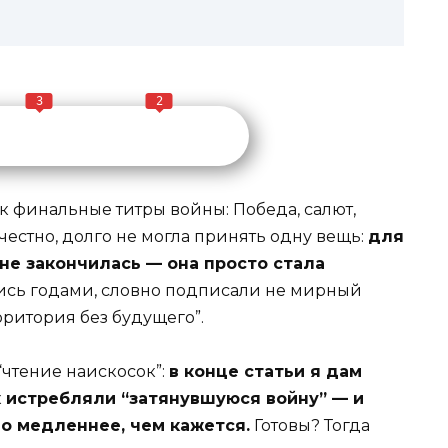
3
2
к финальные титры войны: Победа, салют,
 честно, долго не могла принять одну вещь:
для
не закончилась — она просто стала
лись годами, словно подписали не мирный
рритория без будущего”.
“чтение наискосок”:
в конце статьи я дам
к истребляли “затянувшуюся войну” — и
ло медленнее, чем кажется.
Готовы? Тогда