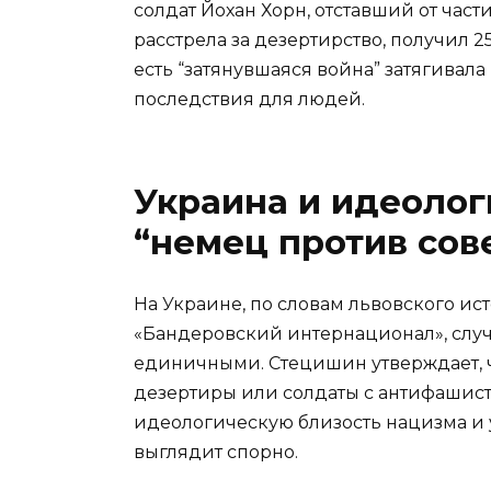
солдат Йохан Хорн, отставший от час
расстрела за дезертирство, получил 25
есть “затянувшаяся война” затягивала
последствия для людей.
Украина и идеолог
“немец против сов
На Украине, по словам львовского ис
«Бандеровский интернационал», случ
единичными. Стецишин утверждает, 
дезертиры или солдаты с антифашис
идеологическую близость нацизма и 
выглядит спорно.