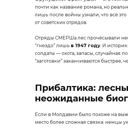
почти как название романа, но реаль
лишь после войны узнали, что всё э
от советских отрядов.
Отряды СМЕРШа лес прочёсывали нео
“гнездо” лишь
в 1947 году
. И историк
солдаты — охота, запасы, случайная п
“заготовки” заканчиваются быстрее, ч
Прибалтика: лесны
неожиданные био
Если в Молдавии было похоже на выж
место более сложная связка: немцы ух