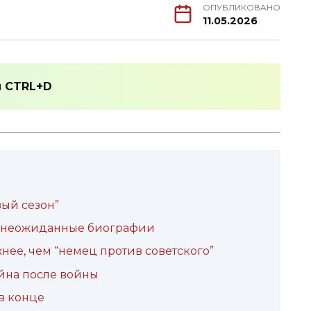
ОПУБЛИКОВАНО
11.05.2026
и
CTRL+D
вый сезон”
 и неожиданные биографии
нее, чем “немец против советского”
йна после войны
в конце