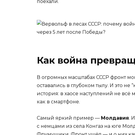
поехали.
Как война превращ
В огромных масштабах СССР фронт мог
оставались в глубоком тылу. И это не
история: в хаосе наступлений не всё 
как в смартфоне.
Самый яркий пример —
Молдавия
. 
с немцами из села Конгаз на юге Молд
Фрумушики. Фронт ушёл — и о них как 