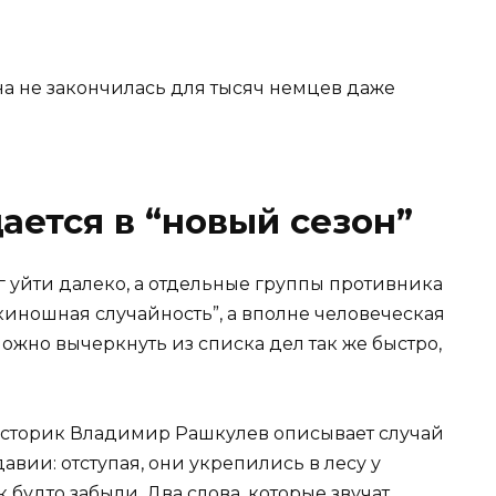
ается в “новый сезон”
 уйти далеко, а отдельные группы противника
 “киношная случайность”, а вполне человеческая
можно вычеркнуть из списка дел так же быстро,
Историк Владимир Рашкулев описывает случай
авии: отступая, они укрепились в лесу у
будто забыли. Два слова, которые звучат