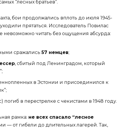
амых “лесных братьев”.
хта, бои продолжались вплоть до июля 1945-
, уходили прятаться. Исследователь Повилас
 невозможно читать без ощущения абсурда:
стными сражались
57 немцев
;
рессер
, сбитый под Ленинградом, который
”;
оеннопленных в Эстонии и присоединился к
к”;
) погиб в перестрелке с чекистами в 1948 году.
ьная рамка:
не всех спасало “лесное
и — от гибели до длительных лагерей. Так,