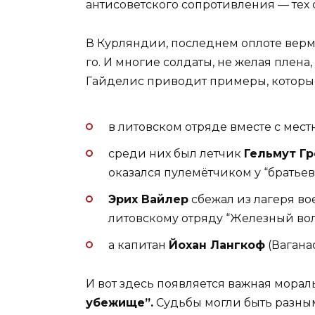
антисоветского сопротивления — тех с
В Курляндии, последнем оплоте верма
го. И многие солдаты, не желая плена
Гайделис приводит примеры, которые
в литовском отряде вместе с ме
среди них был летчик
Гельмут Г
оказался пулемётчиком у “братьев
Эрих Вайлер
сбежал из лагеря в
литовскому отряду “Железный вол
а капитан
Йохан Лангкоф
(Ваганас
И вот здесь появляется важная морал
убежище”.
Судьбы могли быть разным