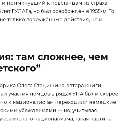
ти и примкнувший к повстанцам из страха
 лет ГУЛАГа, но был освобождён в 1955-м. То
 не только вооружённые действия, но и
ия: там сложнее, чем
етского”
торика Олега Стецишина, автора книги
аи участия немцев в рядах УПА были скорее
что к националистам переходили немецкие
тскими убеждениями — но, учитывая
украинского национализма, такая картина