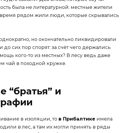
ность была не литературной: местные жители
то время рядом жили люди, которые скрывались
днократно, но окончательно ликвидировали
и до сих пор спорят: за счёт чего держались
омощь кого-то из местных? В лесу ведь даже
ем чай в походной кружке.
е “братья” и
графии
ивание в изоляции, то
в Прибалтике
имела
одили в лес, а там их могли принять в ряды