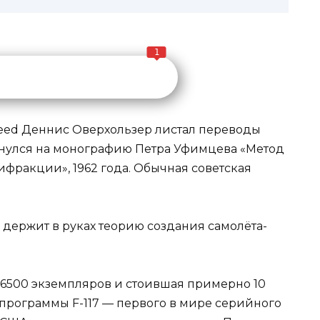
1
heed Деннис Оверхользер листал переводы
кнулся на монографию Петра Уфимцева «Метод
фракции», 1962 года. Обычная советская
о держит в руках теорию создания самолёта-
 6500 экземпляров и стоившая примерно 10
 программы F-117 — первого в мире серийного