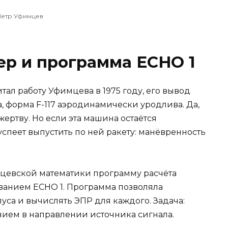
Петр Уфимцев
р и программа ECHO 1
ал работу Уфимцева в 1975 году, его вывод
, форма F-117 аэродинамически уродлива. Да,
ертву. Но если эта машина остаётся
успеет выпустить по ней ракету: манёвренность
мцевской математики программу расчёта
ванием ECHO 1. Программа позволяла
са и вычислять ЭПР для каждого. Задача:
ием в направлении источника сигнала.