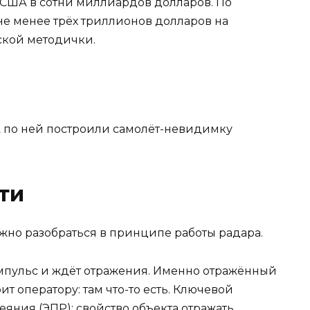
США в сотни миллиардов долларов. По
е менее трёх триллионов долларов на
ской методички.
ти
ужно разобраться в принципе работы радара.
мпульс и ждёт отражения. Именно отражённый
ит оператору: там что-то есть. Ключевой
яния (ЭПР): свойство объекта отражать