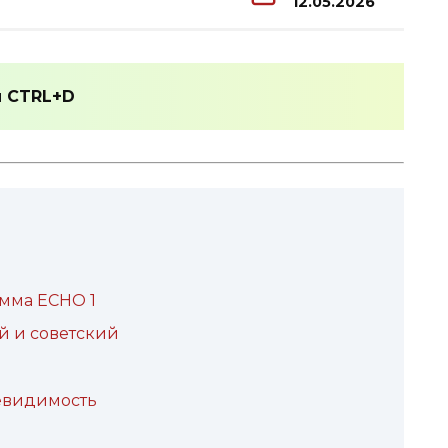
12.05.2026
и
CTRL+D
мма ECHO 1
й и советский
невидимость