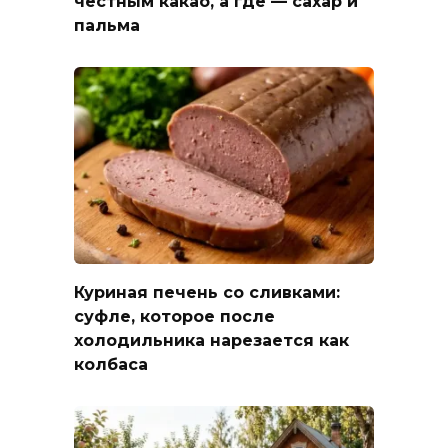
честным какао, а где — сахар и
пальма
Куриная печень со сливками:
суфле, которое после
холодильника нарезается как
колбаса