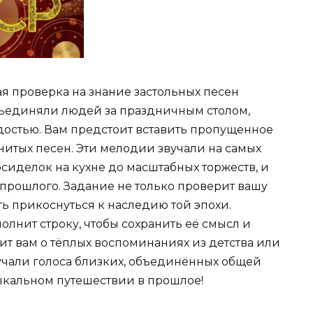
ая проверка на знание застольных песен
бъединяли людей за праздничным столом,
достью. Вам предстоит вставить пропущенное
енитых песен. Эти мелодии звучали на самых
сиделок на кухне до масштабных торжеств, и
у прошлого. Задание не только проверит вашу
ть прикоснуться к наследию той эпохи.
олнит строку, чтобы сохранить её смысл и
ит вам о тёплых воспоминаниях из детства или
вучали голоса близких, объединённых общей
ыкальном путешествии в прошлое!