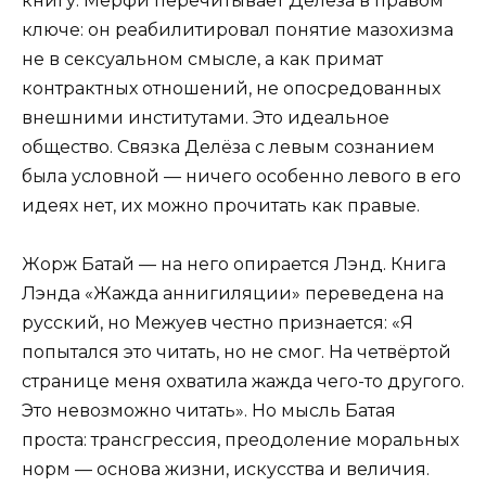
книгу. Мерфи перечитывает Делёза в правом
ключе: он реабилитировал понятие мазохизма
не в сексуальном смысле, а как примат
контрактных отношений, не опосредованных
внешними институтами. Это идеальное
общество. Связка Делёза с левым сознанием
была условной — ничего особенно левого в его
идеях нет, их можно прочитать как правые.
Жорж Батай — на него опирается Лэнд. Книга
Лэнда «Жажда аннигиляции» переведена на
русский, но Межуев честно признается: «Я
попытался это читать, но не смог. На четвёртой
странице меня охватила жажда чего-то другого.
Это невозможно читать». Но мысль Батая
проста: трансгрессия, преодоление моральных
норм — основа жизни, искусства и величия.