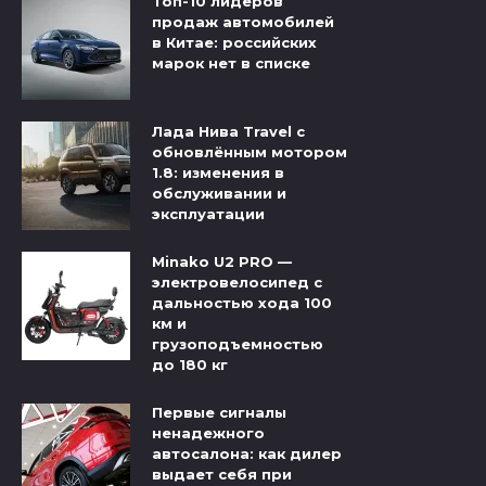
Топ-10 лидеров
продаж автомобилей
в Китае: российских
марок нет в списке
Лада Нива Travel с
обновлённым мотором
1.8: изменения в
обслуживании и
эксплуатации
Minako U2 PRO —
электровелосипед с
дальностью хода 100
км и
грузоподъемностью
до 180 кг
Первые сигналы
ненадежного
автосалона: как дилер
выдает себя при