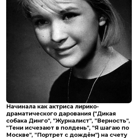
Начинала как актриса лирико-
драматического дарования ("Дикая
собака Динго", "Журналист", "Верность",
"Тени исчезают в полдень", "Я шагаю по
Москве", "Портрет с дождём") на счету