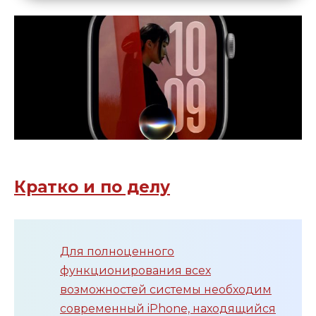
Кратко и по делу
Для полноценного
функционирования всех
возможностей системы необходим
современный iPhone, находящийся