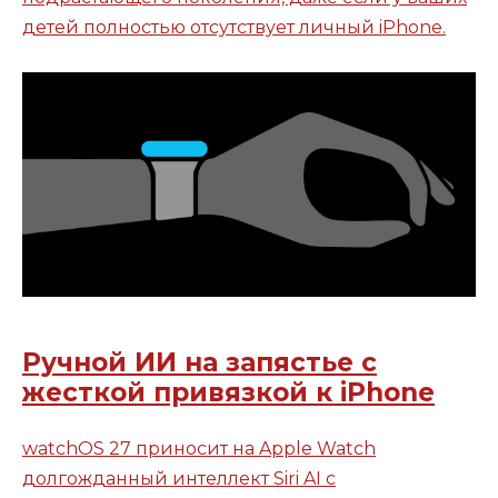
детей полностью отсутствует личный iPhone.
Ручной ИИ на запястье с
жесткой привязкой к iPhone
watchOS 27 приносит на Apple Watch
долгожданный интеллект Siri AI с