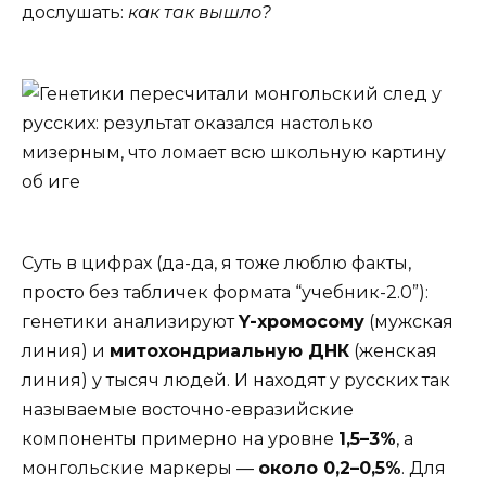
дослушать:
как так вышло?
Суть в цифрах (да-да, я тоже люблю факты,
просто без табличек формата “учебник-2.0”):
генетики анализируют
Y-хромосому
(мужская
линия) и
митохондриальную ДНК
(женская
линия) у тысяч людей. И находят у русских так
называемые восточно-евразийские
компоненты примерно на уровне
1,5–3%
, а
монгольские маркеры —
около 0,2–0,5%
. Для