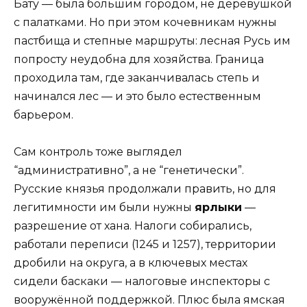
Бату — была большим городом, не деревушкой
с палатками. Но при этом кочевникам нужны
пастбища и степные маршруты: лесная Русь им
попросту неудобна для хозяйства. Граница
проходила там, где заканчивалась степь и
начинался лес — и это было естественным
барьером.
Сам контроль тоже выглядел
“административно”, а не “генетически”.
Русские князья продолжали править, но для
легитимности им были нужны
ярлыки
—
разрешение от хана. Налоги собирались,
работали переписи (1245 и 1257), территории
дробили на округа, а в ключевых местах
сидели баскаки — налоговые инспекторы с
вооружённой поддержкой. Плюс была ямская