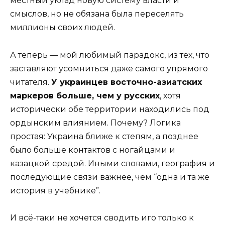
местный уклад новую систему власти и
смыслов, но не обязана была переселять
миллионы своих людей.
А теперь — мой любимый парадокс, из тех, что
заставляют усомниться даже самого упрямого
читателя.
У украинцев восточно-азиатских
маркеров больше, чем у русских
, хотя
исторически обе территории находились под
ордынским влиянием. Почему? Логика
простая: Украина ближе к степям, а позднее
было больше контактов с ногайцами и
казацкой средой. Иными словами, география и
последующие связи важнее, чем “одна и та же
история в учебнике”.
И всё-таки не хочется сводить иго только к