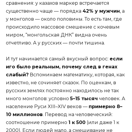
сравнения: у казахов маркер встречается
существенно чаще — порядка
42% у мужчин
, а
у монголов — около половины. То есть там, где
происходило массовое смешение с кочевым
миром, “монгольская ДНК” видна очень
отчетливо. А у русских — почти тишина.
И тут начинается самый вкусный вопрос:
если
иго было реальным, почему след в генах
слабый?
Вспоминаем математику, которая, как
известно, не сочиняет сказок. По оценкам, в
русских землях постоянно находилось не так
много монголов: условно
5–15 тысяч
человек. А
население Руси XIII–XIV веков —
примерно 8–
10 миллионов
. Перевод на человеческий:
соотношение примерно
1 к 500
(или даже 1 к
2000). Если людей мало, а смешивание не