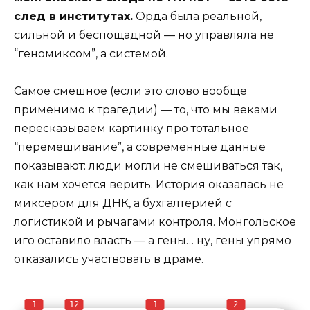
след в институтах.
Орда была реальной,
сильной и беспощадной — но управляла не
“геномиксом”, а системой.
Самое смешное (если это слово вообще
применимо к трагедии) — то, что мы веками
пересказываем картинку про тотальное
“перемешивание”, а современные данные
показывают: люди могли не смешиваться так,
как нам хочется верить. История оказалась не
миксером для ДНК, а бухгалтерией с
логистикой и рычагами контроля. Монгольское
иго оставило власть — а гены… ну, гены упрямо
отказались участвовать в драме.
1
12
1
2