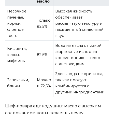
масло
Песочное
Высокая жирность
печенье,
обеспечивает
Только
коржи,
рассыпчатую текстуру и
82,5%
слоёное
насыщенный сливочный
тесто
вкус
Вода из масла с низкой
Бисквиты,
жирностью испортит
кексы,
82,5%
консистенцию — тесто
маффины
станет жидким
Здесь вода не критична,
Запеканки,
Можно
так как продукт
блины
и 72,5%
комбинируется с
другими ингредиентами
Шеф-повара единодушны: масло с высоким
содержанием воды делает выпечку