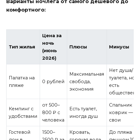
Варианты ночлега от самого дешёвого до
комфортного:
Цена за
ночь
Тип жилья
Плюсы
Минусы
(июнь
2026)
Нет душа/
Максимальная
Палатка на
туалета, но
0 рублей
свобода,
пляже
есть
экономия
общественн
от 500–
Спальник и
Кемпинг с
Есть туалет,
800 ₽ с
коврик —
удобствами
иногда душ
человека
свои
Гостевой
1500–
Кровать,
До пляжа
дом в
2500 ₽ за
горячая вода,
пешком 10–