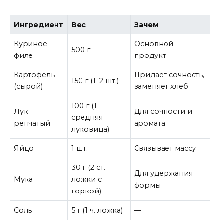
Ингредиент
Вес
Зачем
Куриное
Основной
500 г
филе
продукт
Картофель
Придаёт сочность,
150 г (1–2 шт.)
(сырой)
заменяет хлеб
100 г (1
Лук
Для сочности и
средняя
репчатый
аромата
луковица)
Яйцо
1 шт.
Связывает массу
30 г (2 ст.
Для удержания
Мука
ложки с
формы
горкой)
Соль
5 г (1 ч. ложка)
—