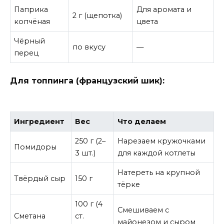
Паприка
Для аромата и
2 г (щепотка)
копчёная
цвета
Чёрный
по вкусу
—
перец
Для топпинга (французский шик):
Ингредиент
Вес
Что делаем
250 г (2–
Нарезаем кружочками
Помидоры
3 шт.)
для каждой котлеты
Натереть на крупной
Твёрдый сыр
150 г
тёрке
100 г (4
Смешиваем с
Сметана
ст.
майонезом и сыром