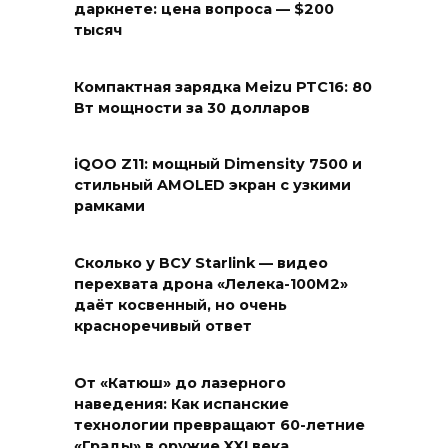
даркнете: цена вопроса — $200
тысяч
Компактная зарядка Meizu PTC16: 80
Вт мощности за 30 долларов
iQOO Z11: мощный Dimensity 7500 и
стильный AMOLED экран с узкими
рамками
Сколько у ВСУ Starlink — видео
перехвата дрона «Лелека-100М2»
даёт косвенный, но очень
красноречивый ответ
От «Катюш» до лазерного
наведения: Как испанские
технологии превращают 60-летние
«Грады» в оружие XXI века